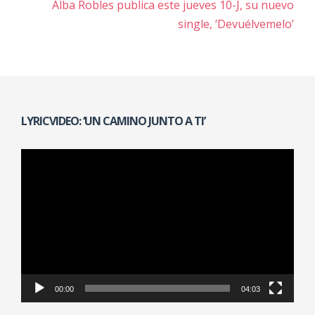
Navegación
Alba Robles publica este jueves 10-J, su nuevo
de
single, ‘Devuélvemelo’
entradas
LYRICVIDEO: ‘UN CAMINO JUNTO A TI’
Reproductor
de
vídeo
00:00
04:03