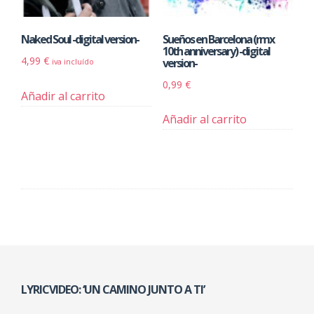
Naked Soul -digital version-
Sueños en Barcelona (rmx
10th anniversary) -digital
4,99
€
version-
iva incluído
0,99
€
Añadir al carrito
Añadir al carrito
LYRICVIDEO: ‘UN CAMINO JUNTO A TI’