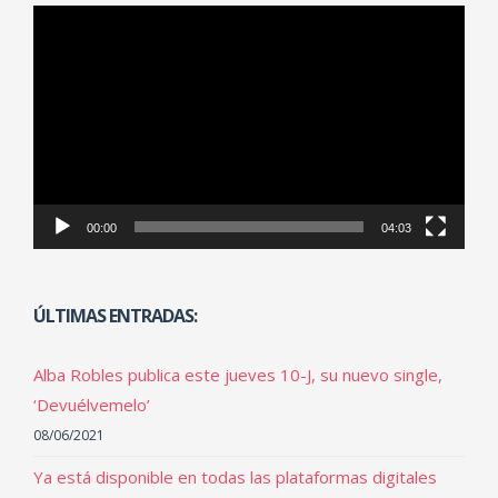
Reproductor
de
vídeo
00:00
04:03
ÚLTIMAS ENTRADAS:
Alba Robles publica este jueves 10-J, su nuevo single,
‘Devuélvemelo’
08/06/2021
Ya está disponible en todas las plataformas digitales