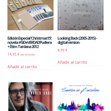
Edición Especial ‘Christmas15’:
Looking Back (2005-2015) -
novela #SiDeVERDADPudiera
digital version-
+ Ètim Tardana 2012
8,99
€
14,95
€
iva incluído
Añadir al carrito
Añadir al carrito