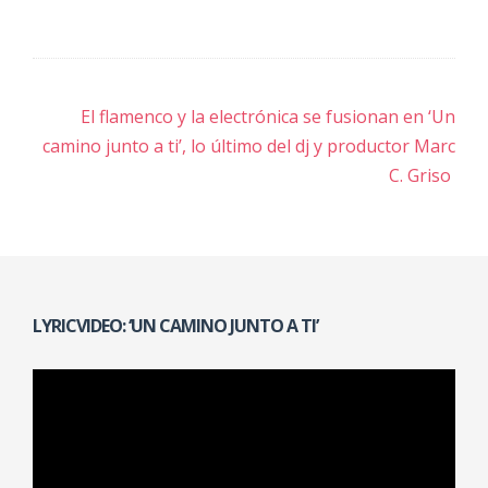
Navegación
El flamenco y la electrónica se fusionan en ‘Un
de
camino junto a ti’, lo último del dj y productor Marc
C. Griso
entradas
LYRICVIDEO: ‘UN CAMINO JUNTO A TI’
Reproductor
de
vídeo