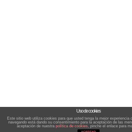
Uso de cookies
Este sitio web utiliza cookies para que usted tenga la mejor experiencia 
navegando está dando su consentimiento para la aceptación de las men
aceptación de nuestra
política de cookies
, pinche el enlace para m