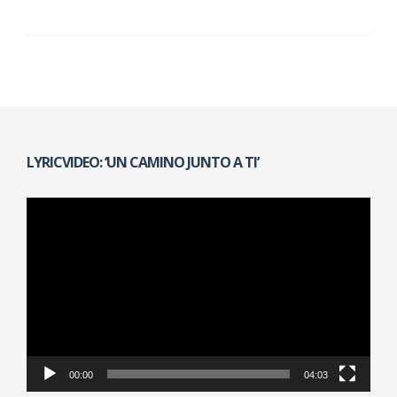
LYRICVIDEO: ‘UN CAMINO JUNTO A TI’
Reproductor
de
vídeo
00:00
04:03