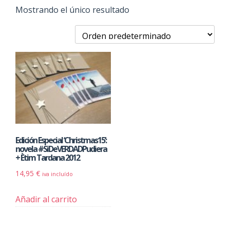
Mostrando el único resultado
Edición Especial ‘Christmas15’:
novela #SiDeVERDADPudiera
+ Ètim Tardana 2012
14,95
€
iva incluído
Añadir al carrito