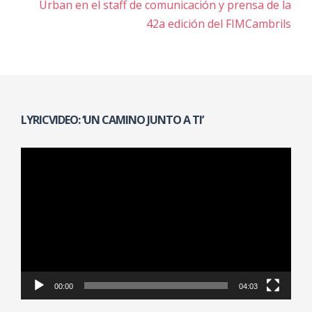
Navegación
Urban en el staff de comunicación y prensa de la
de
42a edición del FIMCambrils
entradas
LYRICVIDEO: ‘UN CAMINO JUNTO A TI’
Reproductor
de
vídeo
00:00
04:03