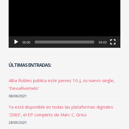
vídeo
00:00
04:03
ÚLTIMAS ENTRADAS:
Alba Robles publica este jueves 10-J, su nuevo single,
‘Devuélvemelo’
08/06/2021
Ya está disponible en todas las plataformas digitales
‘2083’, el EP completo de Marc C. Griso
28/05/2021