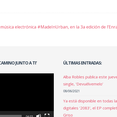
ión
música electrónica #MadeInUrban, en la 3a edición de l’Enr
 CAMINO JUNTO A TI’
ÚLTIMAS ENTRADAS:
Alba Robles publica este juev
single, ‘Devuélvemelo’
08/06/2021
Ya está disponible en todas l
digitales ‘2083’, el EP comple
Griso
04:03