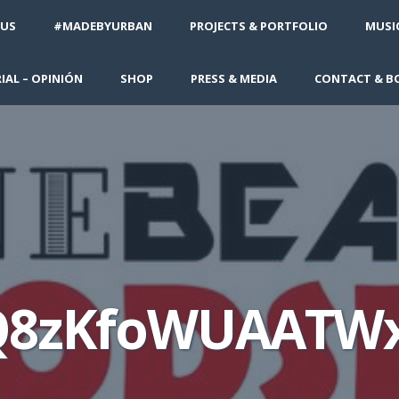
 US
#MADEBYURBAN
PROJECTS & PORTFOLIO
MUSIC
IAL – OPINIÓN
SHOP
PRESS & MEDIA
CONTACT & B
Q8zKfoWUAATW