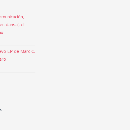
omunicación,
 en dansa’, el
au
uevo EP de Marc C.
rero
.