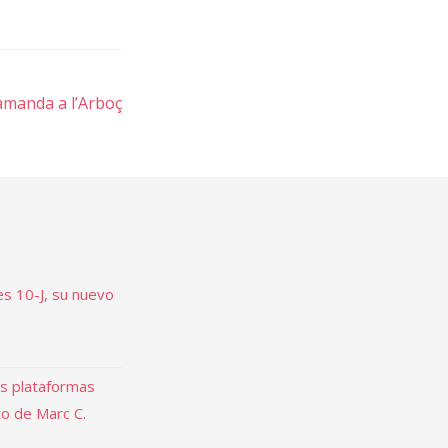
amanda a l’Arboç
es 10-J, su nuevo
as plataformas
to de Marc C.