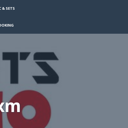
 & SETS
OOKING
xm