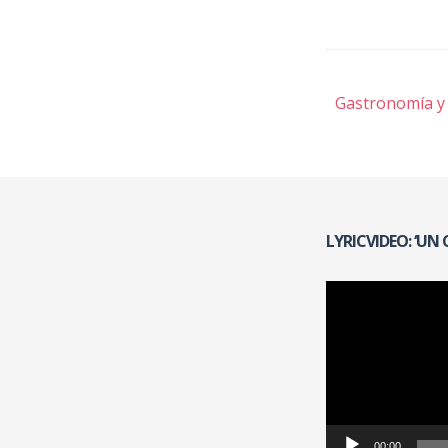
Navegac
Gastronomía y 
de
entradas
LYRICVIDEO: ‘UN
Reproductor
de
vídeo
00:00