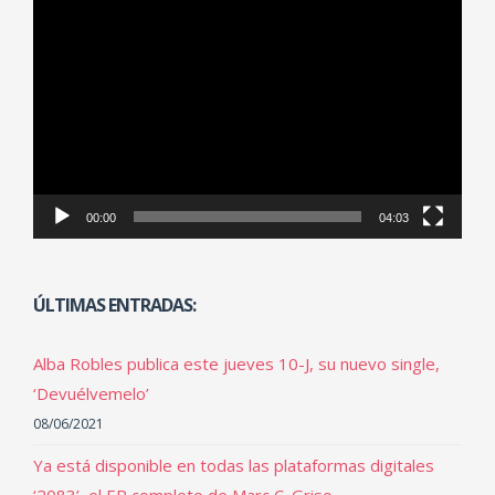
Reproductor
de
vídeo
00:00
04:03
ÚLTIMAS ENTRADAS:
Alba Robles publica este jueves 10-J, su nuevo single,
‘Devuélvemelo’
08/06/2021
Ya está disponible en todas las plataformas digitales
‘2083’, el EP completo de Marc C. Griso