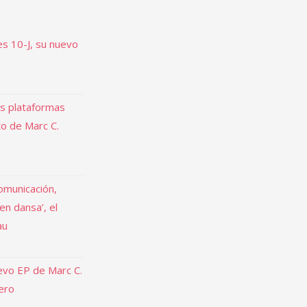
es 10-J, su nuevo
as plataformas
to de Marc C.
omunicación,
 en dansa’, el
au
uevo EP de Marc C.
rero