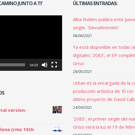
 CAMINO JUNTO A TI’
ÚLTIMAS ENTRADAS:
Alba Robles publica este juev
single, ‘Devuélvemelo’
08/06/2021
Ya está disponible en todas l
digitales ‘2083’, el EP comple
Griso
04:03
28/05/2021
Urban es la encargada de la c
producción artística de ‘El cor
OS
último proyecto de David Call
24/04/2021
tal version-
‘2083’, el primer single del n
Griso verá la luz el 19 de feb
lona (rmx 10th