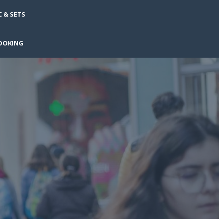
 & SETS
OOKING