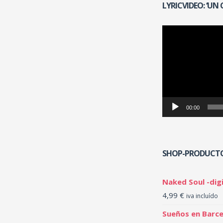
LYRICVIDEO: ‘UN
Reproductor
de
vídeo
00:00
SHOP-PRODUCT
Naked Soul -digi
4,99
€
iva incluído
Sueños en Barce