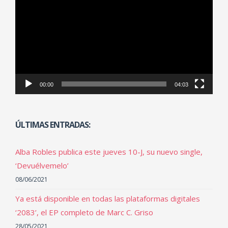
de
vídeo
00:00
04:03
ÚLTIMAS ENTRADAS:
Alba Robles publica este jueves 10-J, su nuevo single,
‘Devuélvemelo’
08/06/2021
Ya está disponible en todas las plataformas digitales
‘2083’, el EP completo de Marc C. Griso
28/05/2021