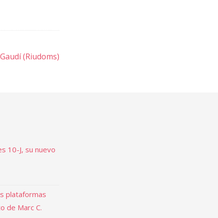
 Gaudí (Riudoms)
es 10-J, su nuevo
as plataformas
to de Marc C.