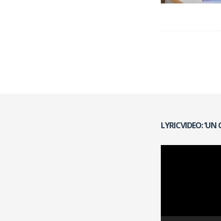
Navegac
de
entradas
LYRICVIDEO: ‘UN
Reproductor
de
vídeo