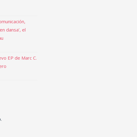
omunicación,
 en dansa’, el
au
uevo EP de Marc C.
rero
.