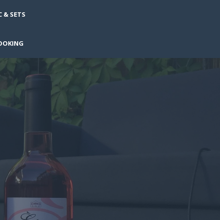
 & SETS
OOKING