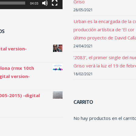
Griso
04:03
28/05/2021
Urban es la encargada de la c
producción artística de ‘El cor
OS
último proyecto de David Call
24/04/2021
tal version-
‘2083’, el primer single del n
Griso verá la luz el 19 de feb
lona (rmx 10th
18/02/2021
gital version-
005-2015) -digital
CARRITO
No hay productos en el carrito