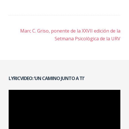
Navegación
Marc C. Griso, ponente de la XXVII edición de la
de
Setmana Psicològica de la URV
entradas
LYRICVIDEO: ‘UN CAMINO JUNTO A TI’
Reproductor
de
vídeo