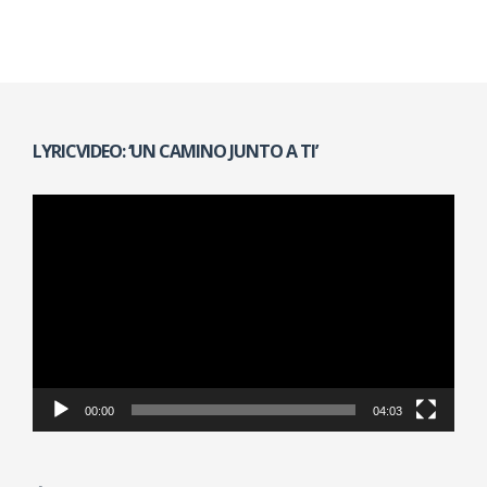
LYRICVIDEO: ‘UN CAMINO JUNTO A TI’
Reproductor
de
vídeo
00:00
04:03