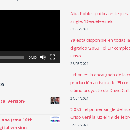
Alba Robles publica este juev
single, ‘Devuélvemelo’
08/06/2021
Ya está disponible en todas l
digitales ‘2083’, el EP comple
Griso
04:03
28/05/2021
Urban es la encargada de la c
producción artística de ‘El cor
OS
último proyecto de David Call
24/04/2021
tal version-
‘2083’, el primer single del n
Griso verá la luz el 19 de feb
lona (rmx 10th
18/02/2021
gital version-