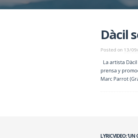
Dàcil 
Posted on
13/09
La artista Dàci
prensa y promoc
Marc Parrot (Gra
LYRICVIDEO: ‘UN