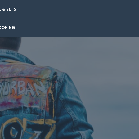
 & SETS
OOKING