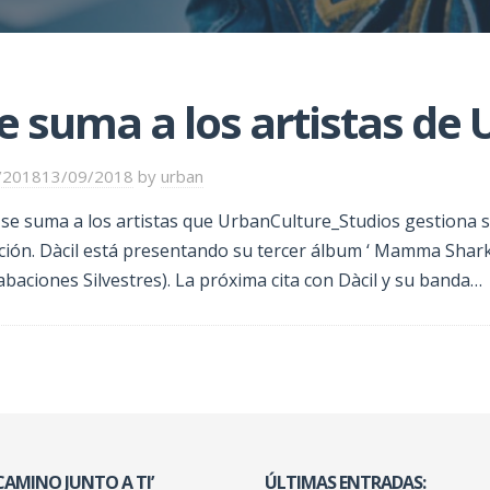
se suma a los artistas de
/2018
13/09/2018
by
urban
l se suma a los artistas que UrbanCulture_Studios gestiona 
ión. Dàcil está presentando su tercer álbum ‘ Mamma Shark
baciones Silvestres). La próxima cita con Dàcil y su banda…
 CAMINO JUNTO A TI’
ÚLTIMAS ENTRADAS: