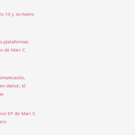
es 10-J, su nuevo
as plataformas
to de Marc C.
omunicación,
 en dansa’, el
au
uevo EP de Marc C.
rero