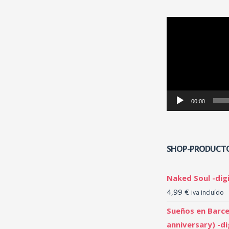
Reproductor
de
vídeo
00:00
SHOP-PRODUCT
Naked Soul -digi
4,99
€
iva incluído
Sueños en Barce
anniversary) -di