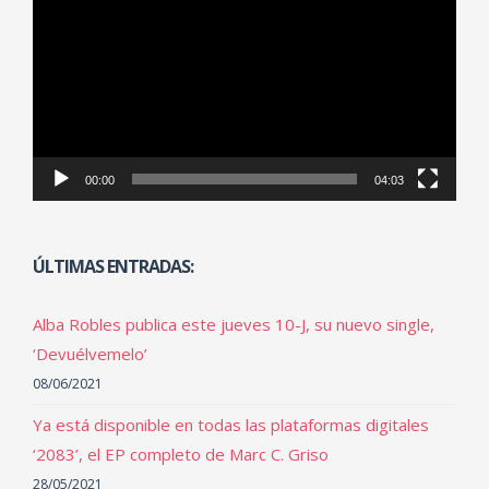
de
vídeo
00:00
04:03
ÚLTIMAS ENTRADAS:
Alba Robles publica este jueves 10-J, su nuevo single,
‘Devuélvemelo’
08/06/2021
Ya está disponible en todas las plataformas digitales
‘2083’, el EP completo de Marc C. Griso
28/05/2021