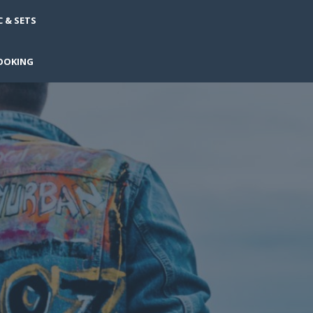
 & SETS
OOKING