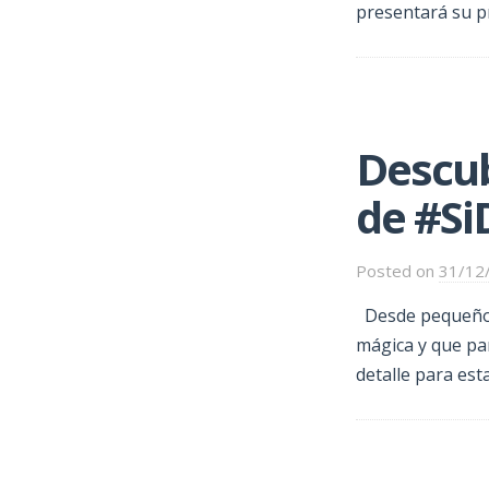
presentará su pr
Descub
de #S
Posted on
31/12
Desde pequeños
mágica y que pa
detalle para est