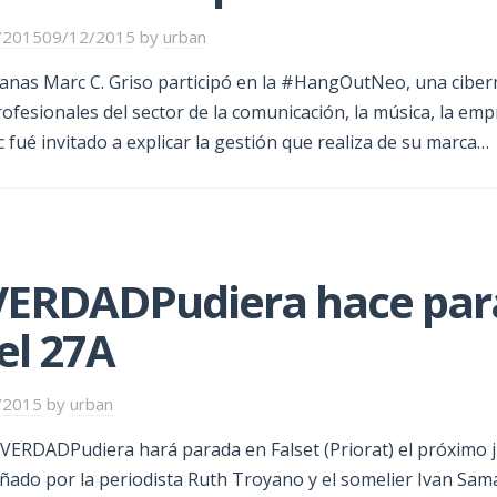
/2015
09/12/2015
by
urban
as Marc C. Griso participó en la #HangOutNeo, una cibe
ofesionales del sector de la comunicación, la música, la emp
c fué invitado a explicar la gestión que realiza de su marca…
VERDADPudiera hace par
el 27A
/2015
by
urban
VERDADPudiera hará parada en Falset (Priorat) el próximo 
ado por la periodista Ruth Troyano y el somelier Ivan Samá