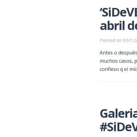
‘SiDeV
abril d
Posted on
30/12
Antes o después
muchos casos, pa
confieso q el mí
Galeri
#SiDeV