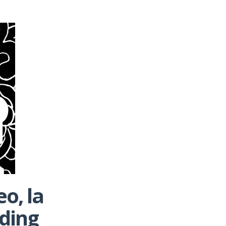
o, la
ding