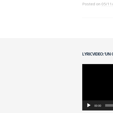
Posted on
05/11
LYRICVIDEO: ‘UN
Reproductor
de
vídeo
00:00