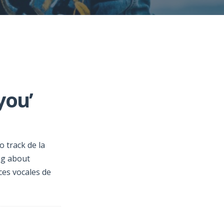
you’
o track de la
ng about
ces vocales de