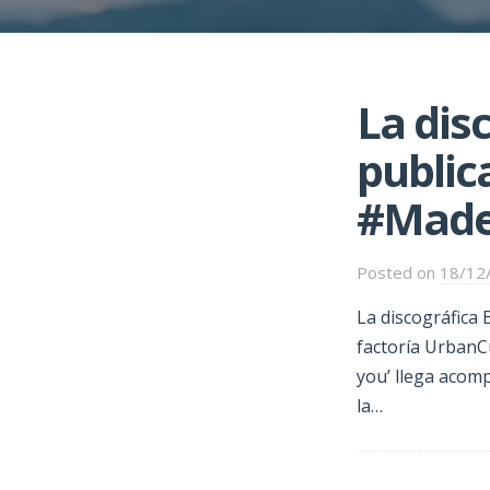
La dis
public
#MadeI
Posted on
18/12
La discográfica 
factoría UrbanCu
you’ llega acomp
la…