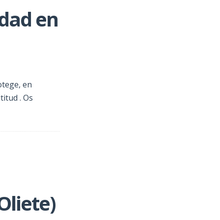
idad en
otege, en
titud . Os
liete)