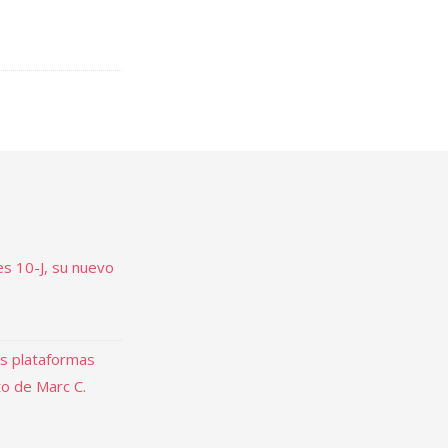
es 10-J, su nuevo
as plataformas
to de Marc C.