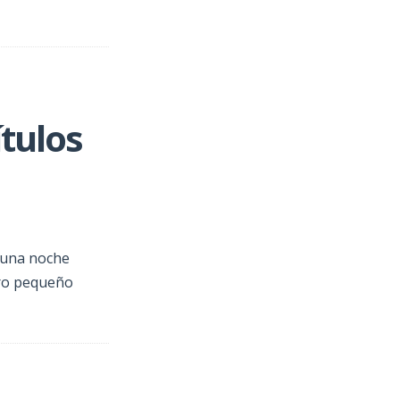
ítulos
 una noche
tro pequeño