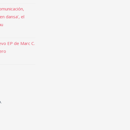
omunicación,
 en dansa’, el
au
uevo EP de Marc C.
rero
.