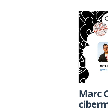
Marc C
ciberm