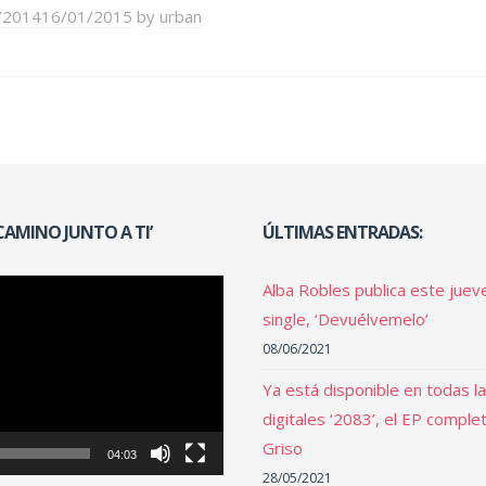
/2014
16/01/2015
by
urban
 CAMINO JUNTO A TI’
ÚLTIMAS ENTRADAS:
Alba Robles publica este juev
single, ‘Devuélvemelo’
08/06/2021
Ya está disponible en todas l
digitales ‘2083’, el EP comple
Griso
04:03
28/05/2021