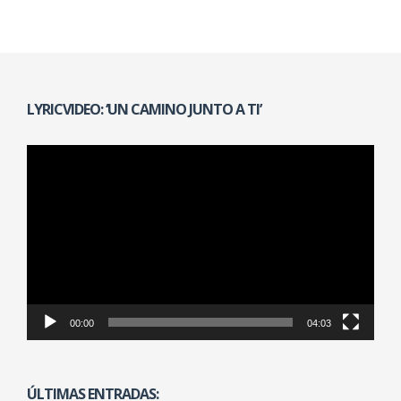
LYRICVIDEO: ‘UN CAMINO JUNTO A TI’
Reproductor
de
vídeo
00:00
04:03
ÚLTIMAS ENTRADAS: