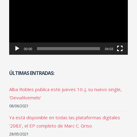
vídeo
00:00
04:03
ÚLTIMAS ENTRADAS:
Alba Robles publica este jueves 10-J, su nuevo single,
‘Devuélvemelo’
08/06/2021
Ya está disponible en todas las plataformas digitales
‘2083’, el EP completo de Marc C. Griso
28/05/2021