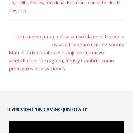
Tags:
Alba Robles
,
barcelona
,
Bocanord
,
concierto
,
desde
hoy
,
pop
Navegación
‘Un camino junto a ti’ se consolida en el top de la
de
playlist Flamenco Chill de Spotify
Marc C. Griso finaliza el rodaje de su nuevo
entradas
videoclip con Tarragona, Reus y Cambrils como
principales localizaciones
LYRICVIDEO: ‘UN CAMINO JUNTO A TI’
Reproductor
de