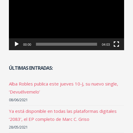
vídeo
00:00
04:03
ÚLTIMAS ENTRADAS:
Alba Robles publica este jueves 10-J, su nuevo single,
‘Devuélvemelo’
08/06/2021
Ya está disponible en todas las plataformas digitales
‘2083’, el EP completo de Marc C. Griso
28/05/2021